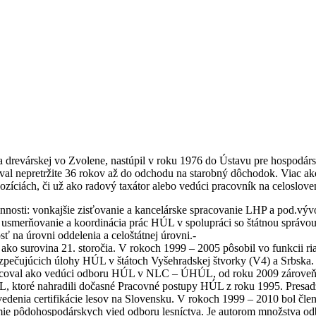
j a drevárskej vo Zvolene, nastúpil v roku 1976 do Ústavu pre hospodá
al nepretržite 36 rokov až do odchodu na starobný dôchodok. Viac ako
zíciách, či už ako radový taxátor alebo vedúci pracovník na celoslove
innosti: vonkajšie zisťovanie a kancelárske spracovanie LHP a pod.v
smerňovanie a koordinácia prác HÚL v spolupráci so štátnou správo
ť na úrovni oddelenia a celoštátnej úrovni.-
ko surovina 21. storočia. V rokoch 1999 – 2005 pôsobil vo funkcii ria
ezpečujúcich úlohy HÚL v štátoch Vyšehradskej štvorky (V4) a Srbska
pracoval ako vedúci odboru HÚL v NLC – ÚHÚL, od roku 2009 zároveň 
ktoré nahradili dočasné Pracovné postupy HÚL z roku 1995. Presadz
enia certifikácie lesov na Slovensku. V rokoch 1999 – 2010 bol čle
émie pôdohospodárskych vied odboru lesníctva. Je autorom množstva o