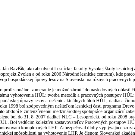
. Ján Bavlšík, ako absolvent Lesníckej fakulty Vysokej školy lesnícke
oprojekt Zvolen a od roku 2006 Národné lesnícke centrum), kde pracov
voji hospodárskej úpravy lesov na Slovensku na rôznych pracovných po
o profesionálne zameranie je možné zhrnúť do nasledovných oblastí č
tému vyhotovenia HÚL; tvorba metodík a pracovných postupov HÚL; u
podárskej úpravy lesov a riešenie aktuálnych úloh HÚL; riadiaca činnos
oku 1998 bol zodpovedným riešiteľom lesníckej časti programu Drevo a
to období k zintenzívneniu medzinárodnej spolupráce organizácií zab
lene bol do 31. 8. 2007 riaditeľ NLC – Lesoprojekt, od roku 2008 
ÚL. Bol vedúcim kolektívu zostavovateľov Pracovných postupov HÚL, 
otovovaní komplexných LHP. Zabezpečoval úlohy vyplývajúce zo zaved
hnickej spôsobilosti na vyhotovenie LHP. Je členom Slovenskej akad