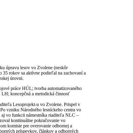
rsku úpravu lesov vo Zvolene (neskôr
 35 rokov sa aktívne podieľal na zachovaní a
nskej úrovni.
ývojové práce HÚL; tvorba automatizovaného
u LH; koncepčná a metodická činnosť
diteľa Lesoprojekt-u vo Zvolene. Prispel v
. Po vzniku Národného lesníckeho centra vo
aj vo funkcii námestníka riaditeľa NLC –
oval kontinuálne pokračovanie vo
nom komisie pre overovanie odbornej a
dborných príspevkov, článkov a odborných