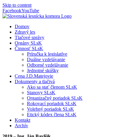
Skip to content
Facebook
YouTube
Domov
Zdravý les
Tlačové správy
Orgány SLsK
Činnosť SLsK
Príručka k legislatíve
Duálne vzdelávanie
Odborné vzdelávanie
Jednotné skúšky
Cena J.D.Matejovie
Dokumenty a tlačivá
Ako sa stať členom SLsK
Stanovy SLsK
Organizačný poriadok SLsK
Rokovací poriadok SLsK
Volebný poriadok SLsK
Etický kódex člena SLsK
Kontakt
Archív
2019 – Ing. Ján Bavlšík