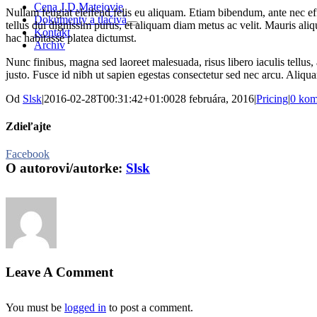
Cena J.D.Matejovie
Nullam feugiat eleifend felis eu aliquam. Etiam bibendum, ante nec effici
Dokumenty a tlačivá
tellus dui dignissim purus, et aliquam diam metus ac velit. Mauris aliqu
Kontakt
hac habitasse platea dictumst.
Archív
Nunc finibus, magna sed laoreet malesuada, risus libero iaculis tellus, 
justo. Fusce id nibh ut sapien egestas consectetur sed nec arcu. Aliquam
Od
Slsk
|
2016-02-28T00:31:42+01:00
28 februára, 2016
|
Pricing
|
0 kom
Zdieľajte
Facebook
O autorovi/autorke:
Slsk
Leave A Comment
You must be
logged in
to post a comment.