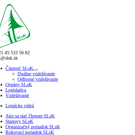
1 45 533 56 82
k@slsk.sk
Činnosť SLsK
Duálne vzdelávanie
Odborné vzdelávanie
Orgány SLsK
Legislatíva
Vzdelávanie
Lesnícke videá
Ako sa stať členom SLsK
Stanovy SLsK
Organizačný poriadok SLsK
Rokovací poriadok SLsK