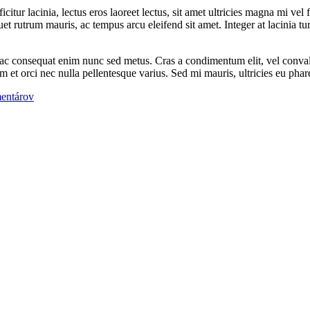
tur lacinia, lectus eros laoreet lectus, sit amet ultricies magna mi vel fe
et rutrum mauris, ac tempus arcu eleifend sit amet. Integer at lacinia tur
ac consequat enim nunc sed metus. Cras a condimentum elit, vel convallis 
 et orci nec nulla pellentesque varius. Sed mi mauris, ultricies eu phare
entárov