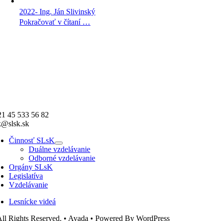
2022- Ing. Ján Slivinský
Pokračovať v čítaní …
1 45 533 56 82
k@slsk.sk
Činnosť SLsK
Duálne vzdelávanie
Odborné vzdelávanie
Orgány SLsK
Legislatíva
Vzdelávanie
Lesnícke videá
ll Rights Reserved. • Avada • Powered By WordPress