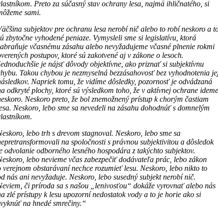
vlastníkom. Preto za súčasný stav ochrany lesa, najmä ihličnatého, si
môžeme sami.
Väčšina subjektov pre ochranu lesa nerobí nič alebo to robí neskoro a t
sú zbytočne vyhodené peniaze. Vymysleli sme si legislatívu, ktorá
zabraňuje včasnému zásahu alebo nevyžadujeme včasné plnenie rokmi
overených postupov, ktoré sú zakotvené aj v zákone o lesoch.
Jednoduchšie je nájsť dôvody objektívne, ako priznať si subjektívnu
chybu. Takou chybou je nezmyselná bezzásahovosť bez vyhodnotenia je
následkov. Napriek tomu, že vidíme dôsledky, pozornosť je odvádzaná
na odkryté plochy, ktoré sú výsledkom toho, že v aktívnej ochrane idem
neskoro. Neskoro preto, že bol znemožnený prístup k chorým častiam
lesa. Neskoro, lebo sme sa nevedeli na zásahu dohodnúť s domnelým
vlastníkom.
Neskoro, lebo trh s drevom stagnoval. Neskoro, lebo sme sa
nepretransformovali na spoločnosti s právnou subjektivitou a dôsledok
je odvolanie odborného lesného hospodára z takýchto subjektov.
Neskoro, lebo nevieme včas zabezpečiť dodávateľa prác, lebo zákon
o verejnom obstarávaní nechce rozumieť lesu. Neskoro, lebo nikto to
od nás ani nevyžaduje. Neskoro, lebo susedný subjekt nerobí nič.
Neviem, či príroda sa s našou „lenivosťou“ dokáže vyrovnať alebo nás
na zlé prístupy k lesu upozorní nedostatok vody a to je horie ako si
zvyknúť na hnedé smrečiny.“