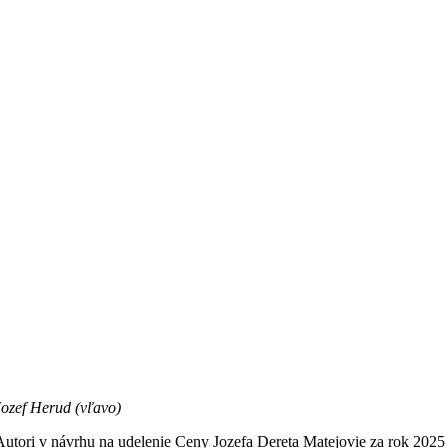
Jozef Herud (vľavo)
Autori v návrhu na udelenie Ceny Jozefa Dereta Matejovie za rok 2025