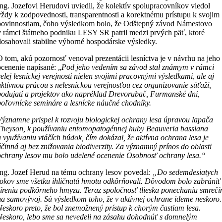
Ing. Jozefovi Herudovi uviedli, že kolektív spolupracovníkov viedol
vždy k zodpovednosti, transparentnosti a korektnému prístupu k svojim
povinnostiam, čoho výsledkom bolo, že Odštepný závod Námestovo
v rámci štátneho podniku LESY SR patril medzi prvých päť, ktoré
dosahovali stabilne výborné hospodárske výsledky.
O tom, akú pozornosť venoval prezentácii lesníctva je v návrhu na jeho
ocenenie napísané: „
Pod jeho vedením sa závod stal známym v rámci
celej lesníckej verejnosti nielen svojimi pracovnými výsledkami, ale aj
aktívnou prácou s nelesníckou verejnosťou cez organizovanie súťaží,
podujatí a projektov ako napréklad Drevorubač, Furmanské dni,
poľovnícke semináre a lesnícke náučné chodníky.
Významne prispel k rozvoju biologickej ochrany lesa úpravou lapača
Theyson, k používaniu entomopatogénnej huby Beauveria bassiana
a využívaniu vtáčích búdok, čím dokázal, že aktívna ochrana lesa je
účinná aj bez znižovania biodiverzity. Za významný prínos do oblasti
ochrany lesov mu bolo udelené ocenenie Osobnosť ochrany lesa.“
Ing. Jozef Herud na tému ochrany lesov povedal:
„Do sedemdesiatych
rokov sme všetku ihličnatú hmotu odkôrňovali. Dôvodom bolo zabrániť
šíreniu podkôrneho hmyzu. Teraz spoločnosť tlieska ponechaniu smrečí
na samovývoj. Sú výsledkom toho, že v aktívnej ochrane ideme neskoro.
Neskoro preto, že bol znemožnený prístup k chorým častiam lesa.
Neskoro, lebo sme sa nevedeli na zásahu dohodnúť s domnelým