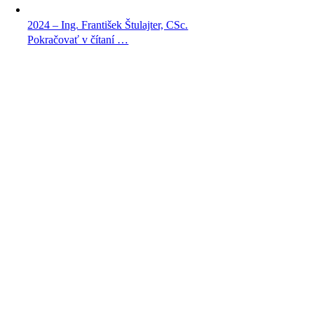
2024 – Ing. František Štulajter, CSc.
Pokračovať v čítaní …