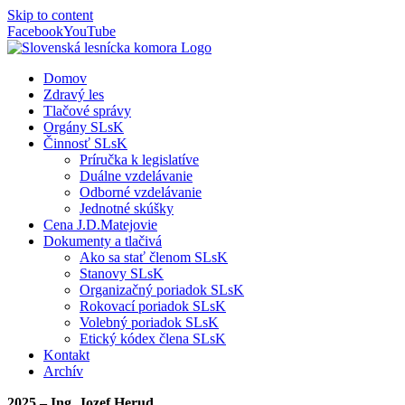
Skip to content
Facebook
YouTube
Domov
Zdravý les
Tlačové správy
Orgány SLsK
Činnosť SLsK
Príručka k legislatíve
Duálne vzdelávanie
Odborné vzdelávanie
Jednotné skúšky
Cena J.D.Matejovie
Dokumenty a tlačivá
Ako sa stať členom SLsK
Stanovy SLsK
Organizačný poriadok SLsK
Rokovací poriadok SLsK
Volebný poriadok SLsK
Etický kódex člena SLsK
Kontakt
Archív
2025 – Ing. Jozef Herud