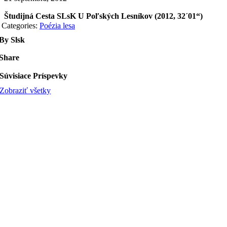
Študijná Cesta SLsK U Poľských Lesníkov (2012, 32´01“)
Categories:
Poézia lesa
By Slsk
Share
Súvisiace Príspevky
Zobraziť všetky