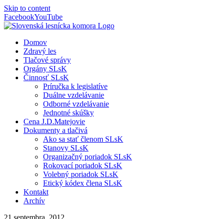
Skip to content
Facebook
YouTube
Domov
Zdravý les
Tlačové správy
Orgány SLsK
Činnosť SLsK
Príručka k legislatíve
Duálne vzdelávanie
Odborné vzdelávanie
Jednotné skúšky
Cena J.D.Matejovie
Dokumenty a tlačivá
Ako sa stať členom SLsK
Stanovy SLsK
Organizačný poriadok SLsK
Rokovací poriadok SLsK
Volebný poriadok SLsK
Etický kódex člena SLsK
Kontakt
Archív
21 septembra, 2012