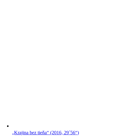
„Krajina bez tieňa“ (2016, 29´56“)